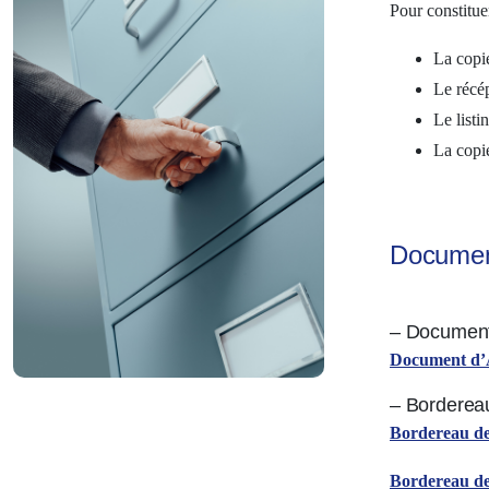
Pour constitue
La copie
Le récép
Le list
La copie
Document
– Document 
Document d’A
– Bordereau
Bordereau d
Bordereau d