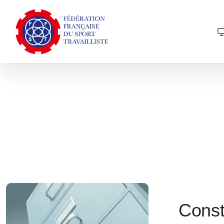
Comment
adhérer
?
Const