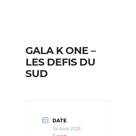
GALA K ONE –
LES DEFIS DU
SUD
DATE
26 Août 2023