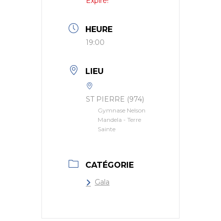
Expiré!
HEURE
19:00
LIEU
ST PIERRE (974)
Gymnase Nelson
Mandela - Terre
Sainte
CATÉGORIE
Gala