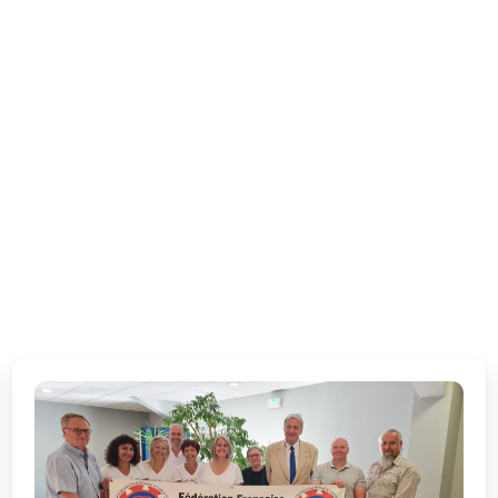
Auteur/autrice :
ffst