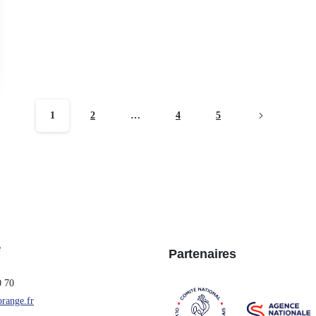
1
2
…
4
5
e
Partenaires
0 70
orange.fr