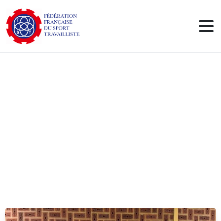
Compétitions
de
GYMNASTIQUE
ARTISTIQUE
FFST
–
Rouvroy
et
Fouquières
(62)
–
04/04
et
11-12/04
2026