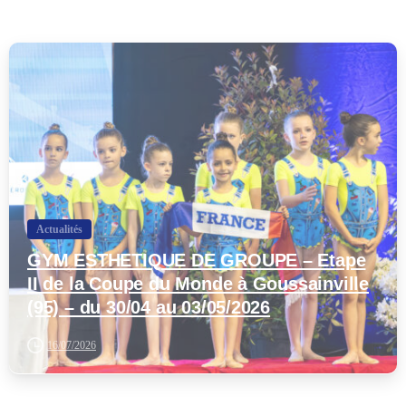
-
Actualités
GYM ESTHETIQUE DE GROUPE – Etape
II de la Coupe du Monde à Goussainville
(95) – du 30/04 au 03/05/2026
16/07/2026