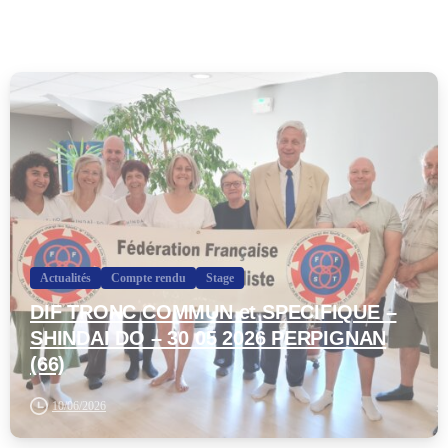
-
Actualités
Compte rendu
Stage
DIF TRONC COMMUN et SPECIFIQUE –
SHINDAI DO – 30 05 2026 PERPIGNAN
(66)
10/06/2026