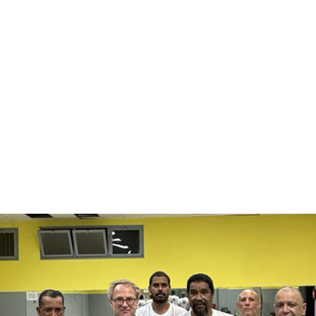
isite
du
président
de
la
FF