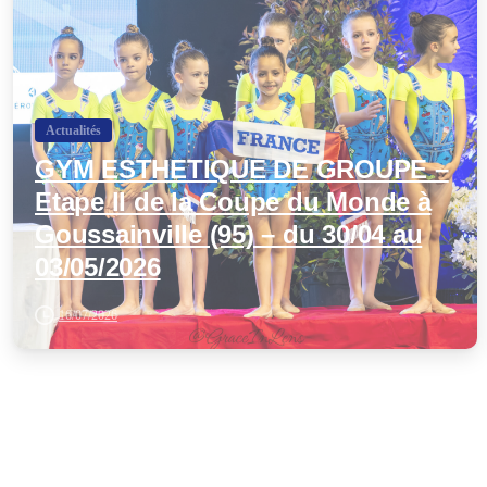
Actualités
GYM ESTHETIQUE DE GROUPE –
Etape II de la Coupe du Monde à
Goussainville (95) – du 30/04 au
03/05/2026
16/07/2026