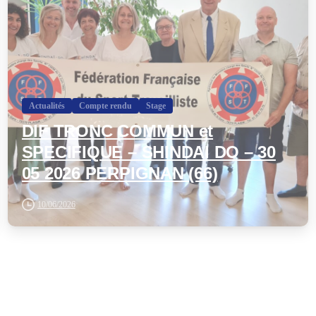
Actualités
Compte rendu
Stage
DIF TRONC COMMUN et
SPECIFIQUE – SHINDAI DO – 30
05 2026 PERPIGNAN (66)
10/06/2026