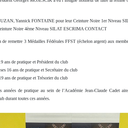
 Président Georges MOJESCIK a eu l’insigne honneur de faire la remise 
 OUZAN, Yannick FONTAINE pour leur Ceinture Noire 1er Nive
einture Noire 4ème Niveau SILAT ESCRIMA CONTACT
on de remettre 3 Médailles Fédérales FFST (échelon argent) aux membr
ans de pratique et Président du club
 16 ans de pratique et Secrétaire du club
ns de pratique et Trésorier du club
rs années de pratique au sein de l’Académie Jean-Claude Cadet ains
lub durant toutes ces années.