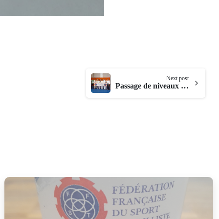
Next post
Passage de niveaux FFST Taekwondo – St Pierre de la réunion
-